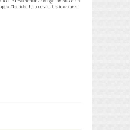
articoli e testimonianze di ogni ambito della
ruppo Chierichetti, la corale, testimonianze