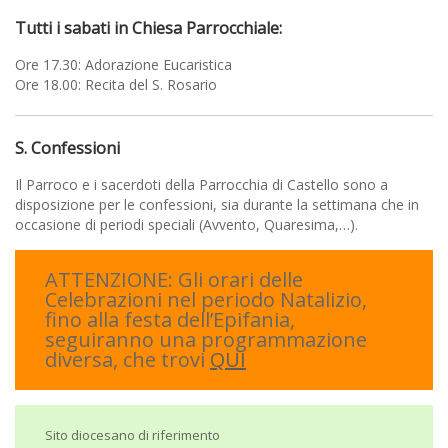
Tutti i sabati in Chiesa Parrocchiale:
Ore 8.00: S. Messa Festiva
Ore 10:30: S. Messa Festiva
Ore 17.30: Adorazione Eucaristica
Ore 18.30: S. Messa Festiva
Ore 18.00: Recita del S. Rosario
S. Confessioni
Il Parroco e i sacerdoti della Parrocchia di Castello sono a
disposizione per le confessioni, sia durante la settimana che in
occasione di periodi speciali (Avvento, Quaresima,…).
ATTENZIONE: Gli orari delle
Celebrazioni nel periodo Natalizio,
fino alla festa dell’Epifania,
seguiranno una programmazione
diversa, che trovi
QUI
Sito diocesano di riferimento