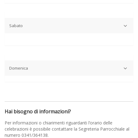
Ore 8.30: S. Messa Feriale
Ore 18.30: S. Messa Feriale (sospesa nel periodo estivo)
Sabato
Ore 18.30: S. Messa Vigiliare
Domenica
Periodo Tradizionale/Ordinario:
Ore 8.00: S. Messa Festiva
Ore 10:00: S. Messa Festiva
Hai bisogno di informazioni?
Ore 11.30: S. Messa Festiva
Ore 18.30: S. Messa Festiva
Per informazioni o chiarimenti riguardanti l’orario delle
celebrazioni è possibile contattare la Segreteria Parrocchiale al
numero 0341/364138.
Periodo estivo: