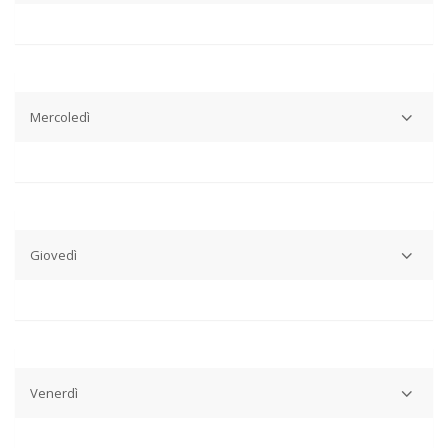
Ore 8.30: S. Messa Feriale (sospesa nel periodo estivo)
Ore 18.30: S. Messa Feriale
Mercoledì
Ore 8.30: S. Messa Feriale
Ore 18.30: S. Messa Feriale (sospesa nel periodo estivo)
Giovedì
Ore 8.30: S. Messa Feriale (sospesa nel periodo estivo)
Ore 18.30: S. Messa Feriale
Venerdì